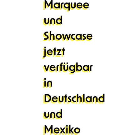
Marquee
und
Showcase
jetzt
verfügbar
in
Deutschland
und
Mexiko