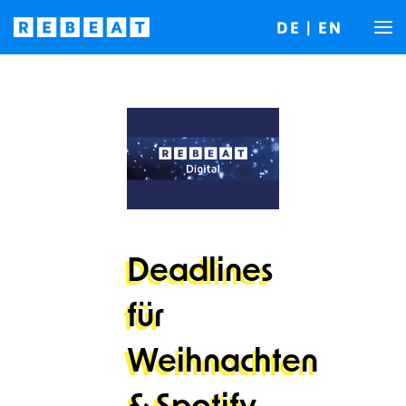
DE
|
EN
Deadlines
für
Weihnachten
& Spotify