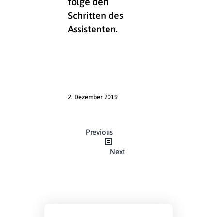
folge den
Schritten des
Assistenten.
2. Dezember 2019
Beitragsnavigation
Previous
Next